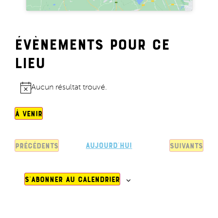
Évènements pour ce
lieu
Aucun résultat trouvé.
Notice
À venir
Sélectionnez
une
date.
Évènements
Aujourd’hui
Évènements
précédents
suivants
S’abonner au calendrier