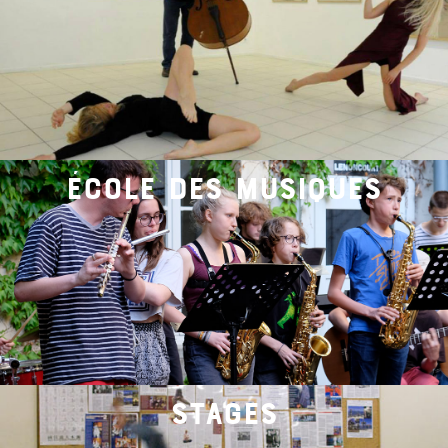
école des musiques
stages