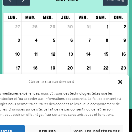
lun.
mar.
mer.
jeu.
ven.
sam.
dim.
27
28
29
30
31
1
2
3
4
5
6
7
8
9
10
11
12
13
14
15
16
17
18
19
20
21
22
23
24
25
26
27
28
29
30
Gérer le consentement
+1 en plus
+1 en plus
+1 en plus
les meilleures expériences, nous utilisons des technologies telles que les
31
1
2
3
4
5
6
 stocker et/ou accéder aux informations des appareils. Le fait de consentir à
gies nous permettra de traiter des données telles que le comportement de
 les ID uniques sur ce site. Le fait de ne pas consentir ou de retirer son
 peut avoir un effet négatif sur certaines caractéristiques et fonctions.
jeunesse et sport
 Grand Nancy
epter
Refuser
Voir les préférences