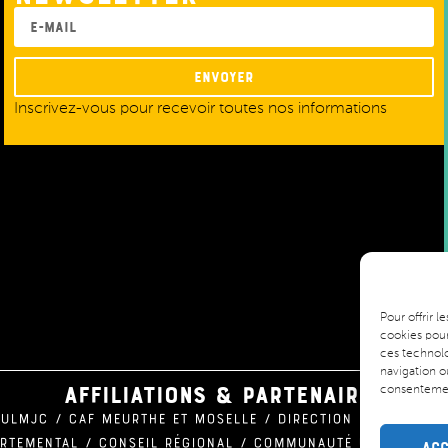
Envoyer
Inscrivez-vous pour recevoir toutes nos informations
Pour offrir 
cookies pour
ces technolo
navigation ou
Affiliations & partenaires
consentement
 ULMJC / CAF Meurthe et Moselle / Direction régionale 
artemental / Conseil Régional / Communauté urbaine du
Acc