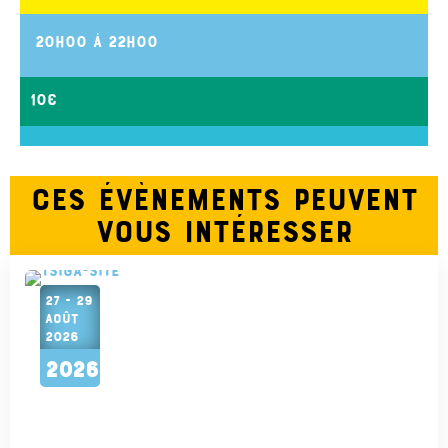
20h00
à
22h00
10€
Ces évènements peuvent
vous intéresser
27 - 29
AOÛT
2026
2026