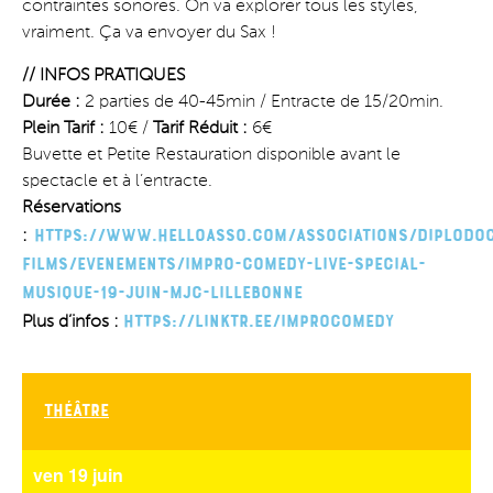
contraintes sonores. On va explorer tous les styles,
vraiment. Ça va envoyer du Sax !
// INFOS PRATIQUES
Durée :
2 parties de 40-45min / Entracte de 15/20min.
Plein Tarif :
10€ /
Tarif Réduit :
6€
Buvette et Petite Restauration disponible avant le
spectacle et à l’entracte.
Réservations
https://www.helloasso.com/associations/diplodo
:
films/evenements/impro-comedy-live-special-
musique-19-juin-mjc-lillebonne
https://linktr.ee/improcomedy
Plus d’infos :
Théâtre
ven 19 juin