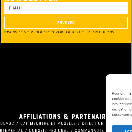
Envoyer
Inscrivez-vous pour recevoir toutes nos informations
Pour offrir 
cookies pour
ces technolo
navigation ou
Affiliations & partenaires
consentement
 ULMJC / CAF Meurthe et Moselle / Direction régionale 
artemental / Conseil Régional / Communauté urbaine du
Acc