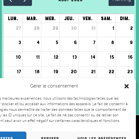
lun.
mar.
mer.
jeu.
ven.
sam.
dim.
27
28
29
30
31
1
2
3
4
5
6
7
8
9
10
11
12
13
14
15
16
17
18
19
20
21
22
23
24
25
26
27
28
29
30
Gérer le consentement
+1 en plus
+1 en plus
+1 en plus
les meilleures expériences, nous utilisons des technologies telles que les
31
1
2
3
4
5
6
 stocker et/ou accéder aux informations des appareils. Le fait de consentir à
gies nous permettra de traiter des données telles que le comportement de
 les ID uniques sur ce site. Le fait de ne pas consentir ou de retirer son
 peut avoir un effet négatif sur certaines caractéristiques et fonctions.
jeunesse et sport
 Grand Nancy
epter
Refuser
Voir les préférences